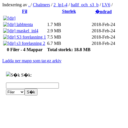
Indexering av
.
/
Chalmers
/
2_lp1-4
/
hallf_och_s3_b
/
LV6
/
Fil
Storlek
�ndrad
labbtenta
1.7 MB
2018-Feb-24
maskel_inl4
2.9 MB
2018-Feb-24
S3 forelasning 1
7.5 MB
2018-Feb-24
s3 forelasning 2
6.7 MB
2018-Feb-24
0 Filer - 4 Mappar
Total storlek: 18.8 MB
Ladda ner mapp som tar.gz arkiv
S�k: