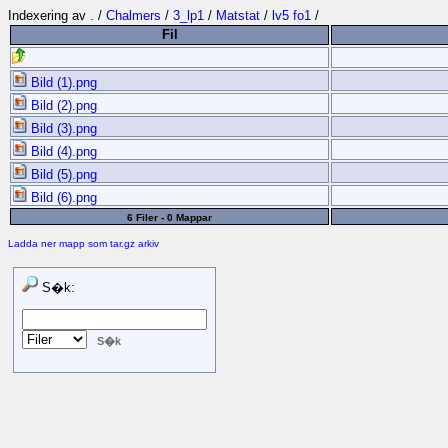
Indexering av
.
/
Chalmers
/
3_lp1
/
Matstat
/
lv5 fo1
/
Fil
Bild (1).png
Bild (2).png
Bild (3).png
Bild (4).png
Bild (5).png
Bild (6).png
6 Filer - 0 Mappar
Ladda ner mapp som tar.gz arkiv
S�k: