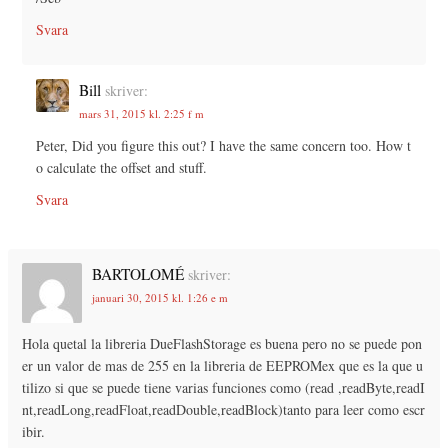
Svara
Bill
skriver:
mars 31, 2015 kl. 2:25 f m
Peter, Did you figure this out? I have the same concern too. How t
o calculate the offset and stuff.
Svara
BARTOLOMÉ
skriver:
januari 30, 2015 kl. 1:26 e m
Hola quetal la libreria DueFlashStorage es buena pero no se puede pon
er un valor de mas de 255 en la libreria de EEPROMex que es la que u
tilizo si que se puede tiene varias funciones como (read ,readByte,readI
nt,readLong,readFloat,readDouble,readBlock)tanto para leer como escr
ibir.