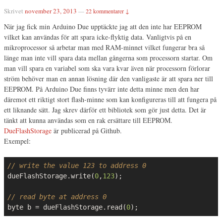
Skrivet
november 23, 2013
—
22 kommentarer ↓
När jag fick min Arduino Due upptäckte jag att den inte har EEPROM
vilket kan användas för att spara icke-flyktig data. Vanligtvis på en
mikroprocessor så arbetar man med RAM-minnet vilket fungerar bra så
länge man inte vill spara data mellan gångerna som processorn startar. Om
man vill spara en variabel som ska vara kvar även när processorn förlorar
ström behöver man en annan lösning där den vanligaste är att spara ner till
EEPROM. På Arduino Due finns tyvärr inte detta minne men den har
däremot ett riktigt stort flash-minne som kan konfigureras till att fungera på
ett liknande sätt. Jag skrev därför ett bibliotek som gör just detta. Det är
tänkt att kunna användas som en rak ersättare till EEPROM.
DueFlashStorage
är publicerad på Github.
Exempel:
// write the value 123 to address 0
dueFlashStorage.write(
0
,
123
);

// read byte at address 0
byte b = dueFlashStorage.read(
0
);