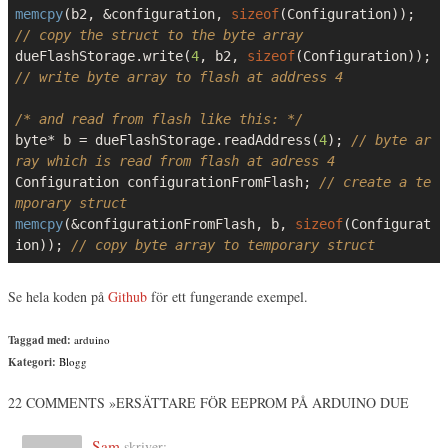
memcpy
(b2, &configuration, 
sizeof
(Configuration)); 
// copy the struct to the byte array
dueFlashStorage.write(
4
, b2, 
sizeof
(Configuration)); 
// write byte array to flash at address 4
/* and read from flash like this: */
byte* b = dueFlashStorage.readAddress(
4
); 
// byte ar
ray which is read from flash at adress 4
Configuration configurationFromFlash; 
// create a te
mporary struct
memcpy
(&configurationFromFlash, b, 
sizeof
(Configurat
ion)); 
// copy byte array to temporary struct
Se hela koden på
Github
för ett fungerande exempel.
Taggad med:
arduino
Kategori:
Blogg
22 COMMENTS »ERSÄTTARE FÖR EEPROM PÅ ARDUINO DUE
Sam
skriver: