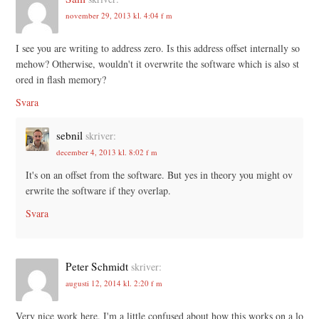
november 29, 2013 kl. 4:04 f m
I see you are writing to address zero. Is this address offset internally so
mehow? Otherwise, wouldn't it overwrite the software which is also st
ored in flash memory?
Svara
sebnil
skriver:
december 4, 2013 kl. 8:02 f m
It's on an offset from the software. But yes in theory you might ov
erwrite the software if they overlap.
Svara
Peter Schmidt
skriver:
augusti 12, 2014 kl. 2:20 f m
Very nice work here. I'm a little confused about how this works on a lo