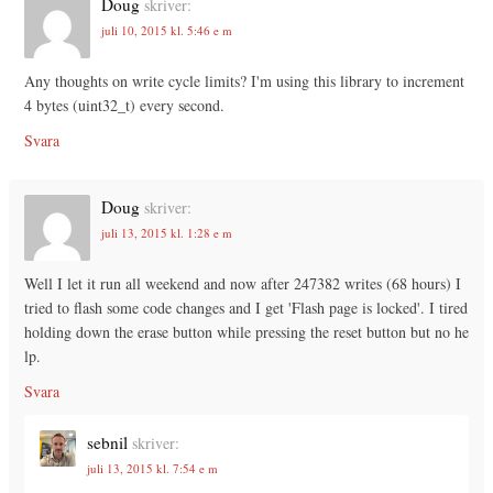
Doug
skriver:
juli 10, 2015 kl. 5:46 e m
Any thoughts on write cycle limits? I'm using this library to increment
4 bytes (uint32_t) every second.
Svara
Doug
skriver:
juli 13, 2015 kl. 1:28 e m
Well I let it run all weekend and now after 247382 writes (68 hours) I
tried to flash some code changes and I get 'Flash page is locked'. I tired
holding down the erase button while pressing the reset button but no he
lp.
Svara
sebnil
skriver:
juli 13, 2015 kl. 7:54 e m