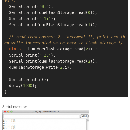
em */
  Serial.print(
"0:"
);

  Serial.print(dueFlashStorage.read(
0
));

  Serial.print(
" 1:"
);

  Serial.print(dueFlashStorage.read(
1
));  

/* read from address 2, increment it, print and th
en write incremented value back to flash storage */
uint8_t
 i = dueFlashStorage.read(
2
)+
1
;

  Serial.print(
" 2:"
);

  Serial.print(dueFlashStorage.read(
2
)); 

  dueFlashStorage.write(
2
,i);

  Serial.println();

  delay(
1000
);

}
Serial monitor: