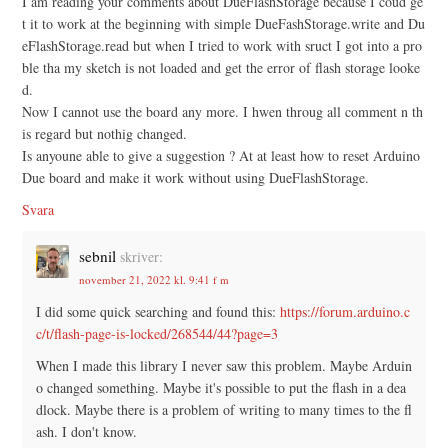
I am reading your comments about DueFlashStorage because I coud ge
t it to work at the beginning with simple DueFashStorage.write and Du
eFlashStorage.read but when I tried to work with sruct I got into a pro
ble tha my sketch is not loaded and get the error of flash storage looke
d.
Now I cannot use the board any more. I hwen throug all comment n th
is regard but nothig changed.
Is anyoune able to give a suggestion ? At at least how to reset Arduino
Due board and make it work without using DueFlashStorage.
Svara
sebnil
skriver:
november 21, 2022 kl. 9:41 f m
I did some quick searching and found this:
https://forum.arduino.c
c/t/flash-page-is-locked/268544/44?page=3
When I made this library I never saw this problem. Maybe Arduin
o changed something. Maybe it's possible to put the flash in a dea
dlock. Maybe there is a problem of writing to many times to the fl
ash. I don't know.