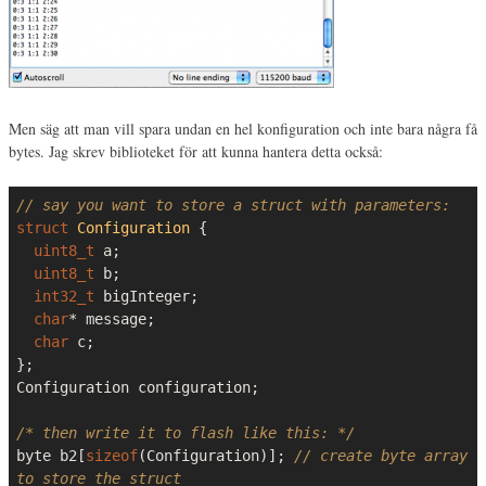
Men säg att man vill spara undan en hel konfiguration och inte bara några få
bytes. Jag skrev biblioteket för att kunna hantera detta också:
// say you want to store a struct with parameters:
struct
Configuration
 {
uint8_t
 a;

uint8_t
 b;

int32_t
 bigInteger;

char
* message;

char
 c;

};

Configuration configuration;

/* then write it to flash like this: */
byte b2[
sizeof
(Configuration)]; 
// create byte array 
to store the struct