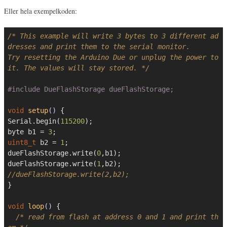
Eller hela exempelkoden:
/* This example will write 3 bytes to 3 different ad
dresses and print them to the serial monitor.

Try resetting the Arduino Due or unplug the power to 
it. The values will stay stored. */
#
include
 DueFlashStorage dueFlashStorage;
void
setup
()
{

Serial.begin(
115200
);

byte b1 = 
3
uint8_t
 b2 = 
1
;

dueFlashStorage.write(
0
,b1);

dueFlashStorage.write(
1
//dueFlashStorage.write(2,b2);
}

void
loop
()
{

/* read from flash at address 0 and 1 and print th