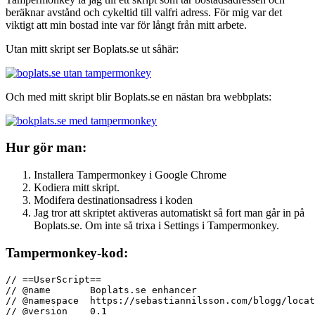
beräknar avstånd och cykeltid till valfri adress. För mig var det
viktigt att min bostad inte var för långt från mitt arbete.
Utan mitt skript ser Boplats.se ut såhär:
Och med mitt skript blir Boplats.se en nästan bra webbplats:
Hur gör man:
Installera Tampermonkey i Google Chrome
Kodiera mitt skript.
Modifera destinationsadress i koden
Jag tror att skriptet aktiveras automatiskt så fort man går in på
Boplats.se. Om inte så trixa i Settings i Tampermonkey.
Tampermonkey-kod:
// ==UserScript==
// @name       Boplats.se enhancer
// @namespace  https://sebastiannilsson.com/blogg/locat
// @version    0.1