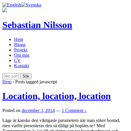
Sebastian Nilsson
Hem
Blogg
Projekt
Om mig
CV
Kontakt
Hem
›
Posts tagged javascript
Location, location, location
Posted on
december 3, 2014
—
1 Comment ↓
Läge är kanske den viktigaste parametern när man söker bostad,
men varför presenteras den så dåligt på boplats.se? Med
Tampermonkey la jag till ett skript som tar bostadsadressen och