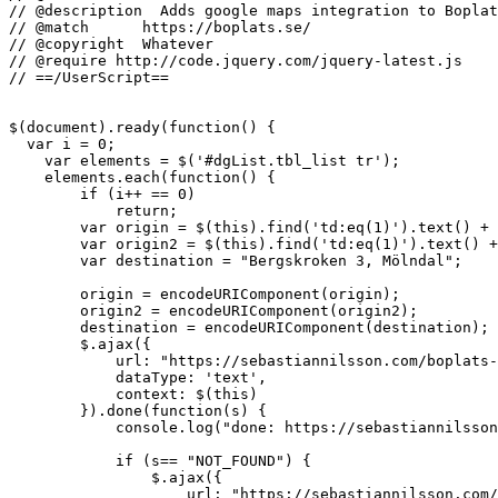
// @description  Adds google maps integration to Boplat
// @match      https://boplats.se/
// @copyright  Whatever
// @require http://code.jquery.com/jquery-latest.js
// ==/UserScript==
$(
document
).ready(
function
(
) 
{

var
 i = 
0
;

var
 elements = $(
'#dgList.tbl_list tr'
);

    elements.each(
function
(
) 
{ 

if
 (i++ == 
0
)

return
;

var
 origin = $(
this
).find(
'td:eq(1)'
).text() + 
var
 origin2 = $(
this
).find(
'td:eq(1)'
).text() +
var
 destination = 
"Bergskroken 3, Mölndal"
;

        origin = 
encodeURIComponent
(origin);

        origin2 = 
encodeURIComponent
(origin2);

        destination = 
encodeURIComponent
(destination);

        $.ajax({

url
: 
"https://sebastiannilsson.com/boplats-
dataType
: 
'text'
,

context
: $(
this
)

        }).done(
function
(
s
) 
{

console
.log(
"done: https://sebastiannilsson
if
 (s== 
"NOT_FOUND"
) {

                $.ajax({

url
: 
"https://sebastiannilsson.com/