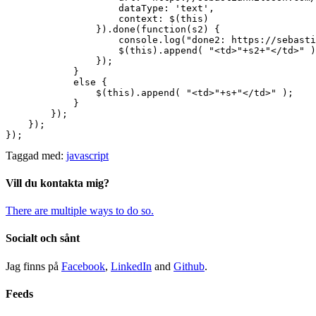
dataType
: 
'text'
,

context
: $(
this
)

                }).done(
function
(
s2
) 
{

console
.log(
"done2: https://sebasti
                    $(
this
).append( 
"<td>"
+s2+
"</td>"
 )
                });  

            }

else
 {

                $(
this
).append( 
"<td>"
+s+
"</td>"
 );

            }

        });

    });

});
Taggad med:
javascript
Vill du kontakta mig?
There are multiple ways to do so.
Socialt och sånt
Jag finns på
Facebook
,
LinkedIn
and
Github
.
Feeds