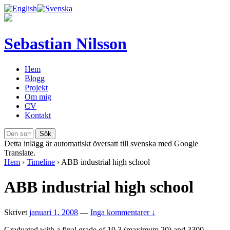
Sebastian Nilsson
Hem
Blogg
Projekt
Om mig
CV
Kontakt
Detta inlägg är automatiskt översatt till svenska med Google
Translate.
Hem
›
Timeline
›
ABB industrial high school
ABB industrial high school
Skrivet
januari 1, 2008
—
Inga kommentarer ↓
Graduated with a final grade of 19,3 (maximum 20) and 3300