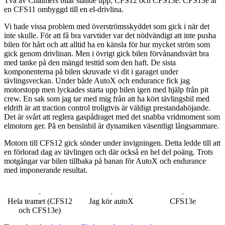
Två av Chalmers bilar ställde upp; CFS12 och CFS13e. CFS13e är
en CFS11 ombyggd till en el-drivlina.
Vi hade vissa problem med överströmsskyddet som gick i när det
inte skulle. För att få bra varvtider var det nödvändigt att inte pusha
bilen för hårt och att alltid ha en känsla för hur mycket ström som
gick genom drivlinan. Men i övrigt gick bilen förvånandsvärt bra
med tanke på den mängd testtid som den haft. De sista
komponenterna på bilen skruvade vi dit i garaget under
tävlingsveckan. Under både AutoX och endurance fick jag
motorstopp men lyckades starta upp bilen igen med hjälp från pit
crew. En sak som jag tar med mig från att ha kört tävlingsbil med
eldrift är att traction control troligtvis är väldigt prestandahöjande.
Det är svårt att reglera gaspådraget med det snabba vridmoment som
elmotorn ger. På en bensinbil är dynamiken väsentligt långsammare.
Motorn till CFS12 gick sönder under invigningen. Detta ledde till att
en förlorad dag av tävlingen och där också en hel del poäng. Trots
motgångar var bilen tillbaka på banan för AutoX och endurance
med imponerande resultat.
Hela teamet (CFS12
Jag kör autoX
CFS13e
och CFS13e)