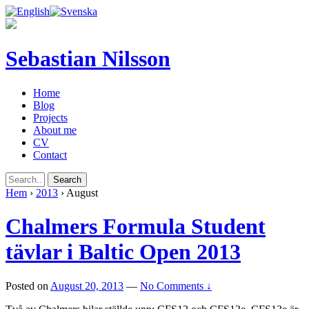
Sebastian Nilsson
Home
Blog
Projects
About me
CV
Contact
Hem
›
2013
›
August
Chalmers Formula Student
tävlar i Baltic Open 2013
Posted on
August 20, 2013
—
No Comments ↓