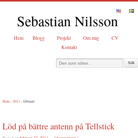
Sebastian Nilsson
Hem
Blogg
Projekt
Om mig
CV
Kontakt
Hem
›
2011
›
februari
Löd på bättre antenn på Tellstick
Posted on
februari 23, 2011
—
2 kommentarer ↓