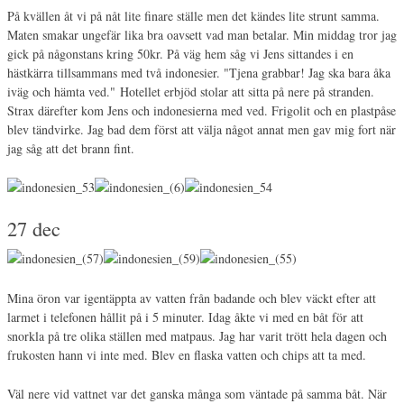
På kvällen åt vi på nåt lite finare ställe men det kändes lite strunt samma.
Maten smakar ungefär lika bra oavsett vad man betalar. Min middag tror jag
gick på någonstans kring 50kr. På väg hem såg vi Jens sittandes i en
hästkärra tillsammans med två indonesier. "Tjena grabbar! Jag ska bara åka
iväg och hämta ved." Hotellet erbjöd stolar att sitta på nere på stranden.
Strax därefter kom Jens och indonesierna med ved. Frigolit och en plastpåse
blev tändvirke. Jag bad dem först att välja något annat men gav mig fort när
jag såg att det brann fint.
27 dec
Mina öron var igentäppta av vatten från badande och blev väckt efter att
larmet i telefonen hållit på i 5 minuter. Idag åkte vi med en båt för att
snorkla på tre olika ställen med matpaus. Jag har varit trött hela dagen och
frukosten hann vi inte med. Blev en flaska vatten och chips att ta med.
Väl nere vid vattnet var det ganska många som väntade på samma båt. När