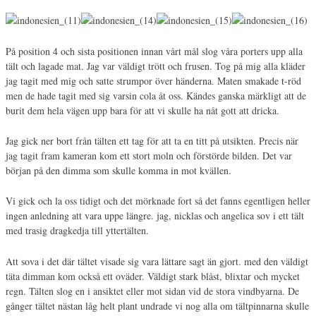
På position 4 och sista positionen innan vårt mål slog våra porters upp alla
tält och lagade mat. Jag var väldigt trött och frusen. Tog på mig alla kläder
jag tagit med mig och satte strumpor över händerna. Maten smakade t-röd
men de hade tagit med sig varsin cola åt oss. Kändes ganska märkligt att de
burit dem hela vägen upp bara för att vi skulle ha nåt gott att dricka.
Jag gick ner bort från tälten ett tag för att ta en titt på utsikten. Precis när
jag tagit fram kameran kom ett stort moln och förstörde bilden. Det var
början på den dimma som skulle komma in mot kvällen.
Vi gick och la oss tidigt och det mörknade fort så det fanns egentligen heller
ingen anledning att vara uppe längre. jag, nicklas och angelica sov i ett tält
med trasig dragkedja till yttertälten.
Att sova i det där tältet visade sig vara lättare sagt än gjort. med den väldigt
täta dimman kom också ett oväder. Väldigt stark blåst, blixtar och mycket
regn. Tälten slog en i ansiktet eller mot sidan vid de stora vindbyarna. De
gånger tältet nästan låg helt plant undrade vi nog alla om tältpinnarna skulle