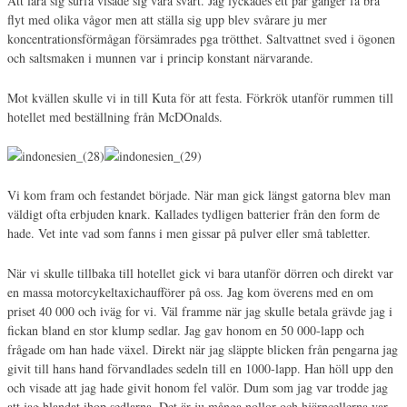
Att lära sig surfa visade sig vara svårt. Jag lyckades ett par gånger få bra
flyt med olika vågor men att ställa sig upp blev svårare ju mer
koncentrationsförmågan försämrades pga trötthet. Saltvattnet sved i ögonen
och saltsmaken i munnen var i princip konstant närvarande.
Mot kvällen skulle vi in till Kuta för att festa. Förkrök utanför rummen till
hotellet med beställning från McDOnalds.
Vi kom fram och festandet började. När man gick längst gatorna blev man
väldigt ofta erbjuden knark. Kallades tydligen batterier från den form de
hade. Vet inte vad som fanns i men gissar på pulver eller små tabletter.
När vi skulle tillbaka till hotellet gick vi bara utanför dörren och direkt var
en massa motorcykeltaxichaufförer på oss. Jag kom överens med en om
priset 40 000 och iväg for vi. Väl framme när jag skulle betala grävde jag i
fickan bland en stor klump sedlar. Jag gav honom en 50 000-lapp och
frågade om han hade växel. Direkt när jag släppte blicken från pengarna jag
givit till hans hand förvandlades sedeln till en 1000-lapp. Han höll upp den
och visade att jag hade givit honom fel valör. Dum som jag var trodde jag
att jag blandat ihop sedlarna. Det är ju många nollor och hjärncellerna var