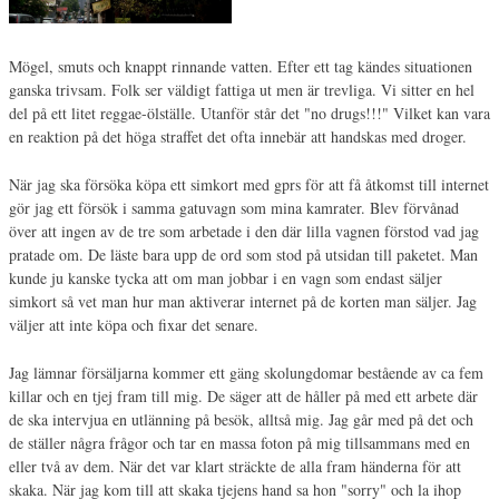
Mögel, smuts och knappt rinnande vatten. Efter ett tag kändes situationen
ganska trivsam. Folk ser väldigt fattiga ut men är trevliga. Vi sitter en hel
del på ett litet reggae-ölställe. Utanför står det "no drugs!!!" Vilket kan vara
en reaktion på det höga straffet det ofta innebär att handskas med droger.
När jag ska försöka köpa ett simkort med gprs för att få åtkomst till internet
gör jag ett försök i samma gatuvagn som mina kamrater. Blev förvånad
över att ingen av de tre som arbetade i den där lilla vagnen förstod vad jag
pratade om. De läste bara upp de ord som stod på utsidan till paketet. Man
kunde ju kanske tycka att om man jobbar i en vagn som endast säljer
simkort så vet man hur man aktiverar internet på de korten man säljer. Jag
väljer att inte köpa och fixar det senare.
Jag lämnar försäljarna kommer ett gäng skolungdomar bestående av ca fem
killar och en tjej fram till mig. De säger att de håller på med ett arbete där
de ska intervjua en utlänning på besök, alltså mig. Jag går med på det och
de ställer några frågor och tar en massa foton på mig tillsammans med en
eller två av dem. När det var klart sträckte de alla fram händerna för att
skaka. När jag kom till att skaka tjejens hand sa hon "sorry" och la ihop