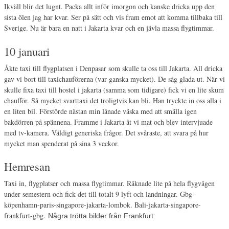
Ikväll blir det lugnt. Packa allt inför imorgon och kanske dricka upp den
sista ölen jag har kvar. Ser på sätt och vis fram emot att komma tillbaka till
Sverige. Nu är bara en natt i Jakarta kvar och en jävla massa flygtimmar.
10 januari
Åkte taxi till flygplatsen i Denpasar som skulle ta oss till Jakarta. All dricka
gav vi bort till taxichauförerna (var ganska mycket). De såg glada ut. När vi
skulle fixa taxi till hostel i jakarta (samma som tidigare) fick vi en lite skum
chaufför. Så mycket svarttaxi det troligtvis kan bli. Han tryckte in oss alla i
en liten bil. Förstörde nästan min lånade väska med att smälla igen
bakdörren på spännena. Framme i Jakarta åt vi mat och blev intervjuade
med tv-kamera. Väldigt generiska frågor. Det svåraste, att svara på hur
mycket man spenderat på sina 3 veckor.
Hemresan
Taxi in, flygplatser och massa flygtimmar. Räknade lite på hela flygvägen
under semestern och fick det till totalt 9 lyft och landningar. Gbg-
köpenhamn-paris-singapore-jakarta-lombok. Bali-jakarta-singapore-
frankfurt-gbg.
Några trötta bilder från Frankfurt: