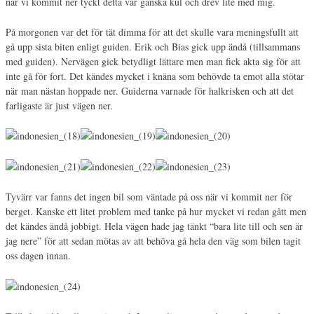
när vi kommit ner tyckt detta var ganska kul och drev lite med mig.
På morgonen var det för tät dimma för att det skulle vara meningsfullt att
gå upp sista biten enligt guiden. Erik och Bias gick upp ändå (tillsammans
med guiden). Nervägen gick betydligt lättare men man fick akta sig för att
inte gå för fort. Det kändes mycket i knäna som behövde ta emot alla stötar
när man nästan hoppade ner. Guiderna varnade för halkrisken och att det
farligaste är just vägen ner.
Tyvärr var fanns det ingen bil som väntade på oss när vi kommit ner för
berget. Kanske ett litet problem med tanke på hur mycket vi redan gått men
det kändes ändå jobbigt. Hela vägen hade jag tänkt “bara lite till och sen är
jag nere” för att sedan mötas av att behöva gå hela den väg som bilen tagit
oss dagen innan.