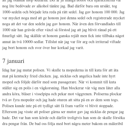
nog lite bedövade av alkohol tänkte jag. Bad därför bara om ursäkt, tog
1000-sedeln och började leta reda på rätt sedel. Jag gav honom 100 000. Jag
var mycket noga med att ge honom just denna sedel och registrerade mycket
noga att det var den sedeln jag gav honom. När även den förvandlades till
1000 när han grävde efter växel så förstod jag att jag blivit rånad på ett
finurligt sätt. Jag skällde ut honom ganska rejält men fick inte tillbaka något
annat än två 10000-sedlar. Tillslut när jag var för arg och irriterad viftade
jag bort honom och svor över hur korkad jag varit.
7 januari
Idag har jag mutat polisen. Vi skulle ta mopederna in till kuta för att äta
mat på kentucky fried chicken. jag, nicklas och angelica hade inte hyrt
moped och följde därför med som passagerare. När vi kommit till kuta
ställer sig en polis i en vägkorsning. Han blockerar vår väg men låter alla
andra köra, blåser i visselpipa och pekar mot väggrenen. Poliserna plockar
två av fyra mopeder och jag hade oturen att sitta på en av dem som togs.
Polisen kunde inte på ett tydligt sätt få fram varför vi blivit stoppade.
Eftersom jag visste att poliser gärna ser mutor gav jag nicklas de pengar jag
hade. Det var han som körde och därför troligtvis han som de skulle försöka
dra pengar från. De bad oss följa med bort några meter bakom en måleribil