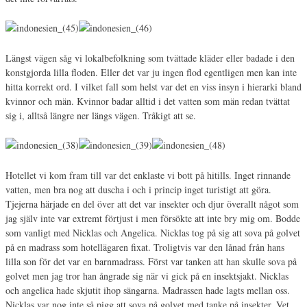
Längst vägen såg vi lokalbefolkning som tvättade kläder eller badade i den
konstgjorda lilla floden. Eller det var ju ingen flod egentligen men kan inte
hitta korrekt ord. I vilket fall som helst var det en viss insyn i hierarki bland
kvinnor och män. Kvinnor badar alltid i det vatten som män redan tvättat
sig i, alltså längre ner längs vägen. Tråkigt att se.
Hotellet vi kom fram till var det enklaste vi bott på hitills. Inget rinnande
vatten, men bra nog att duscha i och i princip inget turistigt att göra.
Tjejerna härjade en del över att det var insekter och djur överallt något som
jag själv inte var extremt förtjust i men försökte att inte bry mig om. Bodde
som vanligt med Nicklas och Angelica. Nicklas tog på sig att sova på golvet
på en madrass som hotellägaren fixat. Troligtvis var den lånad från hans
lilla son för det var en barnmadrass. Först var tanken att han skulle sova på
golvet men jag tror han ångrade sig när vi gick på en insektsjakt. Nicklas
och angelica hade skjutit ihop sängarna. Madrassen hade lagts mellan oss.
Nicklas var nog inte så pigg att sova på golvet med tanke på insekter. Vet