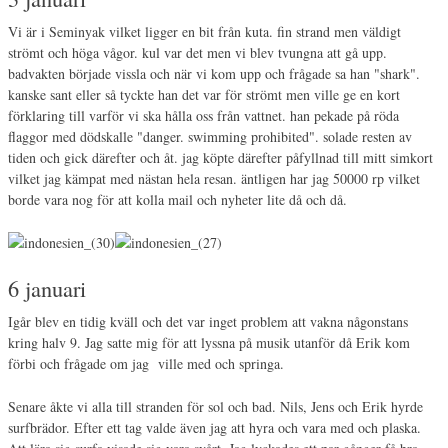
Vi är i Seminyak vilket ligger en bit från kuta. fin strand men väldigt
strömt och höga vågor. kul var det men vi blev tvungna att gå upp.
badvakten började vissla och när vi kom upp och frågade sa han "shark".
kanske sant eller så tyckte han det var för strömt men ville ge en kort
förklaring till varför vi ska hålla oss från vattnet. han pekade på röda
flaggor med dödskalle "danger. swimming prohibited". solade resten av
tiden och gick därefter och åt. jag köpte därefter påfyllnad till mitt simkort
vilket jag kämpat med nästan hela resan. äntligen har jag 50000 rp vilket
borde vara nog för att kolla mail och nyheter lite då och då.
6 januari
Igår blev en tidig kväll och det var inget problem att vakna någonstans
kring halv 9. Jag satte mig för att lyssna på musik utanför då Erik kom
förbi och frågade om jag ville med och springa.
Senare åkte vi alla till stranden för sol och bad. Nils, Jens och Erik hyrde
surfbrädor. Efter ett tag valde även jag att hyra och vara med och plaska.