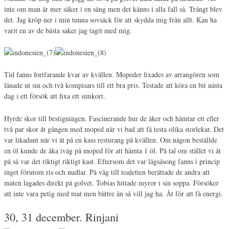
inte om man är mer säker i en säng men det känns i alla fall så. Trångt blev
det. Jag kröp ner i min tunna sovsäck för att skydda mig från allt. Kan ha
varit en av de bästa saker jag tagit med mig.
Tid fanns fortfarande kvar av kvällen. Mopeder fixades av arrangören som
lånade ut sin och två kompisars till ett bra pris. Testade att köra en bit nästa
dag i ett försök att fixa ett simkort.
Hyrde skor till bestigningen. Fascinerande hur de åker och hämtar ett eller
två par skor åt gången med moped när vi bad att få testa olika storlekar. Det
var likadant när vi åt på en kass resturang på kvällen. Om någon beställde
en öl kunde de åka iväg på moped för att hämta 1 öl. På tal om stället vi åt
på så var det riktigt riktigt kast. Eftersom det var lågsäsong fanns i princip
inget förutom ris och nudlar. På väg till toaletten berättade de andra att
maten lagades direkt på golvet. Tobias hittade myror i sin soppa. Försöker
att inte vara petig med mat men bättre än så vill jag ha. Åt för att få energi.
30, 31 december. Rinjani