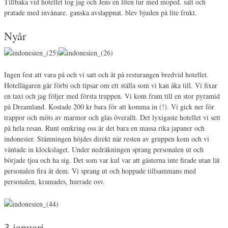
Tillbaka vid hotellet tog jag och Jens en liten tur med moped. satt och
pratade med invånare. ganska avslappnat. blev bjuden på lite frukt.
Nyår
Ingen fest att vara på och vi satt och åt på resturangen bredvid hotellet.
Hotellägaren går förbi och tipsar om ett ställa som vi kan åka till. Vi fixar
en taxi och jag följer med första truppen. Vi kom fram till en stor pyramid
på Dreamland. Kostade 200 kr bara för att komma in (!). Vi gick ner för
trappor och möts av marmor och glas överallt. Det lyxigaste hotellet vi sett
på hela resan. Runt omkring oss är det bara en massa rika japaner och
indonesier. Stämningen höjdes direkt när resten av gruppen kom och vi
väntade in klockslaget. Under nedräkningen sprang personalen ut och
började tjoa och ha sig. Det som var kul var att gästerna inte firade utan lät
personalen fira åt dem. Vi sprang ut och hoppade tillsammans med
personalen, kramades, hurrade osv.
3 januari