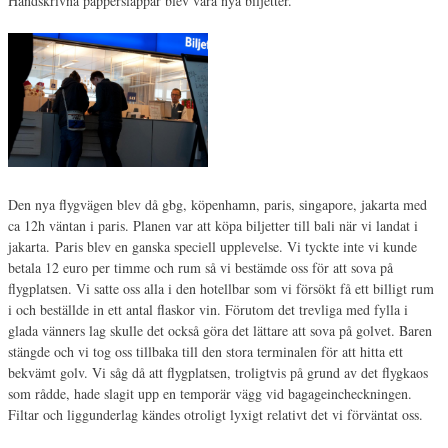
Handskrivna papperslappar blev våra nya biljetter.
Den nya flygvägen blev då gbg, köpenhamn, paris, singapore, jakarta med
ca 12h väntan i paris. Planen var att köpa biljetter till bali när vi landat i
jakarta. Paris blev en ganska speciell upplevelse. Vi tyckte inte vi kunde
betala 12 euro per timme och rum så vi bestämde oss för att sova på
flygplatsen. Vi satte oss alla i den hotellbar som vi försökt få ett billigt rum
i och beställde in ett antal flaskor vin. Förutom det trevliga med fylla i
glada vänners lag skulle det också göra det lättare att sova på golvet. Baren
stängde och vi tog oss tillbaka till den stora terminalen för att hitta ett
bekvämt golv. Vi såg då att flygplatsen, troligtvis på grund av det flygkaos
som rådde, hade slagit upp en temporär vägg vid bagageincheckningen.
Filtar och liggunderlag kändes otroligt lyxigt relativt det vi förväntat oss.