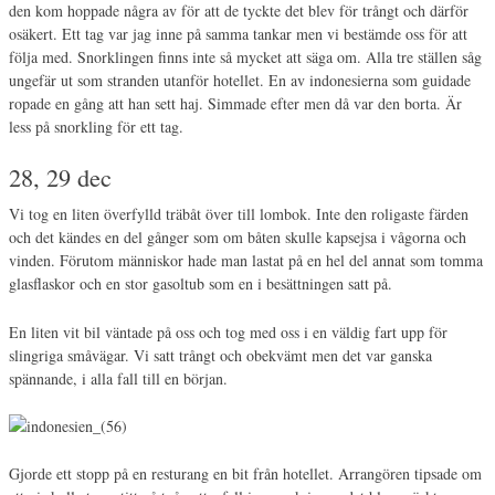
den kom hoppade några av för att de tyckte det blev för trångt och därför
osäkert. Ett tag var jag inne på samma tankar men vi bestämde oss för att
följa med. Snorklingen finns inte så mycket att säga om. Alla tre ställen såg
ungefär ut som stranden utanför hotellet. En av indonesierna som guidade
ropade en gång att han sett haj. Simmade efter men då var den borta. Är
less på snorkling för ett tag.
28, 29 dec
Vi tog en liten överfylld träbåt över till lombok. Inte den roligaste färden
och det kändes en del gånger som om båten skulle kapsejsa i vågorna och
vinden. Förutom människor hade man lastat på en hel del annat som tomma
glasflaskor och en stor gasoltub som en i besättningen satt på.
En liten vit bil väntade på oss och tog med oss i en väldig fart upp för
slingriga småvägar. Vi satt trångt och obekvämt men det var ganska
spännande, i alla fall till en början.
Gjorde ett stopp på en resturang en bit från hotellet. Arrangören tipsade om