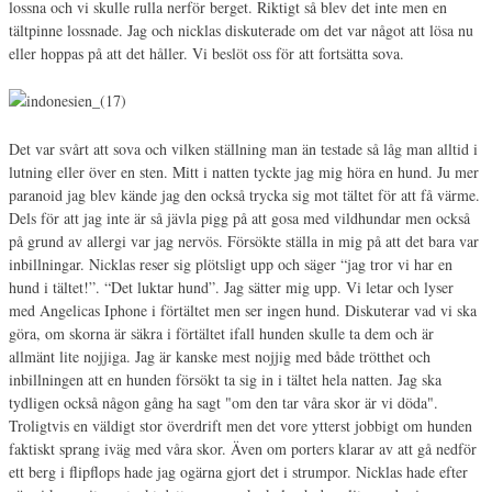
lossna och vi skulle rulla nerför berget. Riktigt så blev det inte men en
tältpinne lossnade. Jag och nicklas diskuterade om det var något att lösa nu
eller hoppas på att det håller. Vi beslöt oss för att fortsätta sova.
Det var svårt att sova och vilken ställning man än testade så låg man alltid i
lutning eller över en sten. Mitt i natten tyckte jag mig höra en hund. Ju mer
paranoid jag blev kände jag den också trycka sig mot tältet för att få värme.
Dels för att jag inte är så jävla pigg på att gosa med vildhundar men också
på grund av allergi var jag nervös. Försökte ställa in mig på att det bara var
inbillningar. Nicklas reser sig plötsligt upp och säger “jag tror vi har en
hund i tältet!”. “Det luktar hund”. Jag sätter mig upp. Vi letar och lyser
med Angelicas Iphone i förtältet men ser ingen hund. Diskuterar vad vi ska
göra, om skorna är säkra i förtältet ifall hunden skulle ta dem och är
allmänt lite nojjiga. Jag är kanske mest nojjig med både trötthet och
inbillningen att en hunden försökt ta sig in i tältet hela natten. Jag ska
tydligen också någon gång ha sagt "om den tar våra skor är vi döda".
Troligtvis en väldigt stor överdrift men det vore ytterst jobbigt om hunden
faktiskt sprang iväg med våra skor. Även om porters klarar av att gå nedför
ett berg i flipflops hade jag ogärna gjort det i strumpor. Nicklas hade efter