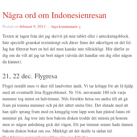
Några ord om Indonesienresan
Posted on
februari 9, 2011
—
Inga kommentarer ↓
Texten är tagen från det jag skrivit på min tablet eller i anteckningsblock.
Inte speciellt granskat textmässigt och därav finns det säkerligen en del fel.
Jag har filtrerat bort en hel del men kanske inte tillräckligt. Hör därför av
dig om du vill att jag tar bort något (såvida det handlar om dig eller någon
du känner).
21, 22 dec. Flygresa
Flyget inställt men vi åker till landvetter ändå. Vi tar kölapp för att få hjälp
med att eventuellt lösa flygproblemet. Nr 316, nuvarande 180 och varje
nummer tog minst en halvtimme. Nils försökte hetsa oss andra till att gå
fram på tomma nummer och på det sättet smita före. Det slutade med att
han själv sprang fram med en knugglig tom lapp som han påstod fanns ett
nummer på. Jag tror inte hon bakom disken trodde det minsta på honom
men av någon anledning gick det vägen. Ett par timmar senare hade damen
bakom disken bokat om oss. Märkligt att det skulle ta sådan tid.