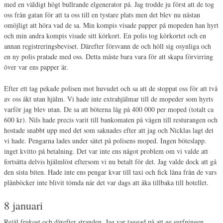
med en väldigt högt bullrande elgenerator på. Jag trodde ju först att de tog
oss från gatan för att ta oss till en tystare plats men det blev nu nästan
omöjligt att höra vad de sa. Min kompis visade papper på mopeden han hyrt
och min andra kompis visade sitt körkort. En polis tog körkortet och en
annan registreringsbeviset. Därefter försvann de och höll sig osynliga och
en ny polis pratade med oss. Detta måste bara vara för att skapa förvirring
över var ens papper är.
Efter ett tag pekade polisen mot huvudet och sa att de stoppat oss för att två
av oss åkt utan hjälm. Vi hade inte extrahjälmar till de mopeder som hyrts
varför jag blev utan. De sa att böterna låg på 400 000 per moped (totalt ca
600 kr). Nils hade precis varit till bankomaten på vägen till resturangen och
hostade snabbt upp med det som saknades efter att jag och Nicklas lagt det
vi hade. Pengarna lades under sätet på polisens moped. Ingen böteslapp.
inget kvitto på betalning. Det var inte ens något problem om vi valde att
fortsätta delvis hjälmlöst eftersom vi nu betalt för det. Jag valde dock att gå
den sista biten. Hade inte ens pengar kvar till taxi och fick låna från de vars
plånböcker inte blivit tömda när det var dags att åka tillbaka till hotellet.
8 januari
Rejäl frukost och därefter stranden. Jag var taggad på att ge surfningen