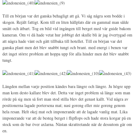
Till en början var det ganska behagligt att gå. Vi såg några som bodde i
skogen. Rejält fattigt. Kom till en liten hållplats där en gammal man sålde
smått och ätbart. Tog en bild vid ingången till berget med vår guide bakom
kameran. Om vi då hade vetat hur jobbigt det skulle bli är jag övertygad om
att några hade vänt och gått tillbaka till hotellet. Till en början var det
ganska plant men det blev snabbt tungt och brant. med energi i benen var
det inget större problem att hoppa upp för alla hinder men det blev snabbt
tungt.
Längden mellan varje position kändes bara längre och längre. Ju högre upp
man kom desto kallare blev det. Detta var inget problem så länge som man
rörde på sig men så fort man stod stilla blev det genast kallt. Vid några av
positionerna lagade portersena mat; nasi goreng eller mie goreng genom
hela resan. Helt okej mat och imponerande att de lagade vanlig mat. Lika
imponerande var att de besteg berget i flipflops och hade stora korgar på en
stock som de bar över axlarna. Nästan skrattretande när de dessutom går om
en.