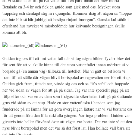
att vi skulle ta en titt på två vattenfall i en park innan det blev mörkt.
Betalade en 3-4 kr och fick en guide som gick med oss. Mycket stora
trappsteg och stenlagd stig in i djungeln. Kommer ihåg att någon sa “hoppas
det inte blir så här jobbigt att bestiga rinjani imorgon”. Ganska kul såhär i
efterhand hur mycket vi missbedömde hur krävande bestigningen skulle
komma att bli.
Guiden tog oss till ett fint vattenfall där vi tog några bilder Tyvärr blev det
för sent för att vi skulle hinna till det stora vattenfallet innan mörkret så vi
började gå (en annan väg) tillbaka till hotellet. När vi gått en bit kom vi
fram till ett ställe där vägen blivit bortspolad av regnvatten ner för ett stup.
Guiden gick fram, tittade ner, vände sig om och sa “it’s safe” och hoppade
ner vid sidan av vägen för att gå på sidan. Jag var inte speciellt pigg på att
följa efter och var en av dem som ifrågasatte säkerheten i att gå på sluttande
grus vid sidan av ett stup. Hade en stor vattenflaska i handen som jag
funderade på att lämna för att göra övergången lättare när vi väl bestämt oss
för att genomföra den lilla riskfulla gången. Var inga problem. Guiden var
givetvis inte heller förvånad över att vägen var borta. Det var inte så att den
nyss blivit bortspolad men det var så det först lät. Han kollade väll bara att
det inte förvärrats.