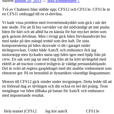
Skrivet
augusti 20, 2013
—
Inga kommentarer ↓
Två av Chalmers bilar ställde upp; CFS12 och CFS13e. CFS13e är
en CFS11 ombyggd till en el-drivlina.
Vi hade vissa problem med överströmsskyddet som gick i när det
inte skulle. För att få bra varvtider var det nödvändigt att inte pusha
bilen för hårt och att alltid ha en känsla för hur mycket ström som
gick genom drivlinan. Men i övrigt gick bilen förvånandsvärt bra
med tanke på den mängd testtid som den haft. De sista
komponenterna på bilen skruvade vi dit i garaget under
tävlingsveckan. Under både AutoX och endurance fick jag
motorstopp men lyckades starta upp bilen igen med hjälp från pit
crew. En sak som jag tar med mig från att ha kört tävlingsbil med
eldrift är att traction control troligtvis är väldigt prestandahöjande.
Det är svårt att reglera gaspådraget med det snabba vridmoment som
elmotorn ger. På en bensinbil är dynamiken väsentligt långsammare.
Motorn till CFS12 gick sönder under invigningen. Detta ledde till att
en förlorad dag av tävlingen och där också en hel del poäng. Trots
motgångar var bilen tillbaka på banan för AutoX och endurance
med imponerande resultat.
Hela teamet (CFS12
Jag kör autoX
CFS13e