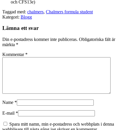
och CFS13e)
Taggad med:
chalmers
,
Chalmers formula student
Kategori:
Blogg
Lämna ett svar
Din e-postadress kommer inte publiceras.
Obligatoriska fält är
märkta
*
Kommentar
*
Name
*
E-mail
*
Spara mitt namn, min e-postadress och webbplats i denna
webbläsare till nästa gång jag skriver en kommentar.