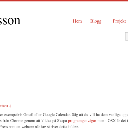
sson
Hem
Blogg
Projekt
ntarer ↓
er exempelvis Gmail eller Google Calendar. Säg att du vill ha dem vanliga ap
as från Chrome genom att klicka på Skapa
programgenvägar
men i OSX är det ty
Press som en webapp när jag skriver detta inlägg.