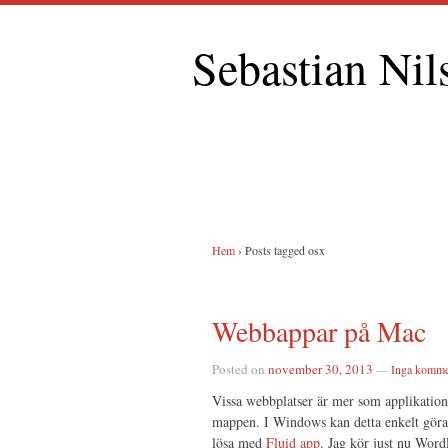
Sebastian Nil
Hem
›
Posts tagged osx
Webbappar på Mac
Posted on
november 30, 2013
—
Inga komme
Vissa webbplatser är mer som applikation
mappen. I Windows kan detta enkelt gör
lösa med
Fluid app
. Jag kör just nu Word