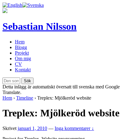
Sebastian Nilsson
Hem
Blogg
Projekt
Om mig
CV
Kontakt
Detta inlägg är automatiskt översatt till svenska med Google
Translate.
Hem
›
Timeline
›
Treplex: Mjölkeröd website
Treplex: Mjölkeröd website
Skrivet
januari 1, 2010
—
Inga kommentarer ↓
Project for Treplex. Website programming.