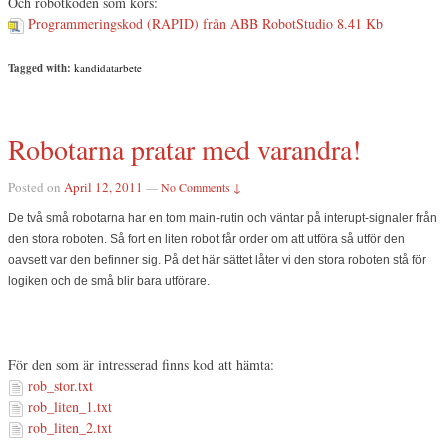
Och robotkoden som körs:
Programmeringskod (RAPID) från ABB RobotStudio
8.41 Kb
Tagged with:
kandidatarbete
Robotarna pratar med varandra!
Posted on
April 12, 2011
—
No Comments ↓
De två små robotarna har en tom main-rutin och väntar på interupt-signaler från
den stora roboten. Så fort en liten robot får order om att utföra så utför den
oavsett var den befinner sig. På det här sättet låter vi den stora roboten stå för
logiken och de små blir bara utförare.
För den som är intresserad finns kod att hämta:
rob_stor.txt
rob_liten_1.txt
rob_liten_2.txt