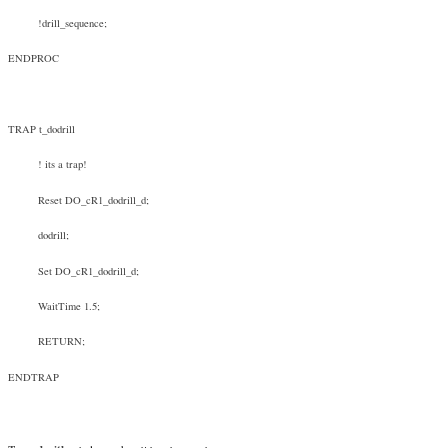
!drill_sequence;
ENDPROC
TRAP t_dodrill
! its a trap!
Reset DO_cR1_dodrill_d;
dodrill;
Set DO_cR1_dodrill_d;
WaitTime 1.5;
RETURN;
ENDTRAP