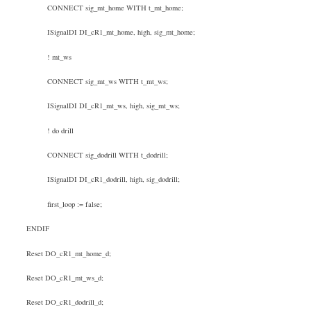
CONNECT sig_mt_home WITH t_mt_home;
ISignalDI DI_cR1_mt_home, high, sig_mt_home;
! mt_ws
CONNECT sig_mt_ws WITH t_mt_ws;
ISignalDI DI_cR1_mt_ws, high, sig_mt_ws;
! do drill
CONNECT sig_dodrill WITH t_dodrill;
ISignalDI DI_cR1_dodrill, high, sig_dodrill;
first_loop := false;
ENDIF
Reset DO_cR1_mt_home_d;
Reset DO_cR1_mt_ws_d;
Reset DO_cR1_dodrill_d;