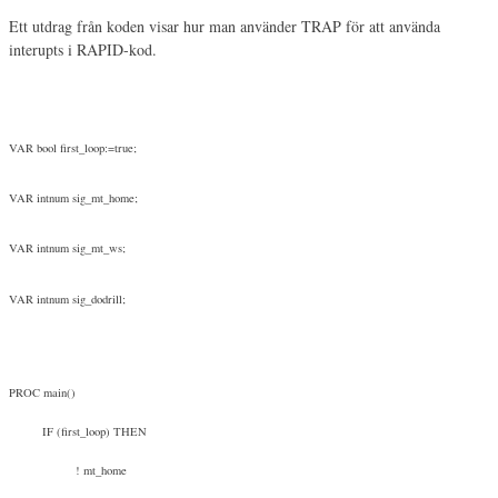
Ett utdrag från koden visar hur man använder TRAP för att använda
interupts i RAPID-kod.
VAR bool first_loop:=true;
VAR intnum sig_mt_home;
VAR intnum sig_mt_ws;
VAR intnum sig_dodrill;
PROC main()
IF (first_loop) THEN
! mt_home