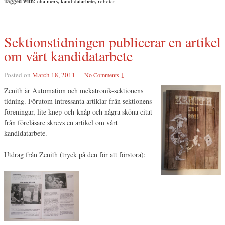
Tagged with:
chalmers
,
kandidatarbete
,
robotar
Sektionstidningen publicerar en artikel
om vårt kandidatarbete
Posted on
March 18, 2011
—
No Comments ↓
Zenith är Automation och mekatronik-sektionens
tidning. Förutom intressanta artiklar från sektionens
föreningar, lite knep-och-knåp och några sköna citat
från föreläsare skrevs en artikel om vårt
kandidatarbete.
Utdrag från Zenith (tryck på den för att förstora):