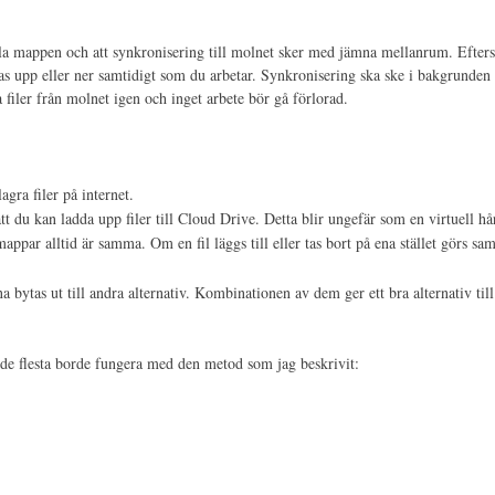
kala mappen och att synkronisering till molnet sker med jämna mellanrum. Efter
ddas upp eller ner samtidigt som du arbetar. Synkronisering ska ske i bakgrunde
 filer från molnet igen och inget arbete bör gå förlorad.
agra filer på internet.
tt du kan ladda upp filer till Cloud Drive. Detta blir ungefär som en virtuell hå
 mappar alltid är samma. Om en fil läggs till eller tas bort på ena stället görs sa
 bytas ut till andra alternativ. Kombinationen av dem ger ett bra alternativ 
 de flesta borde fungera med den metod som jag beskrivit: