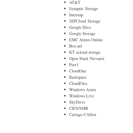
AT&T
Synaptic
Storage
Internap
XIPCloud
Storage
Google Docs
Google Storage
EMC Atmos Online
Box.net
KT ucloud storage
Open Stack Nirvanix
Peer1
CloudOne
Rackspace
CloudFiles
Windows Azure
Windows Live
SkyDrive
CIFS/SMB
Caringo CAStor