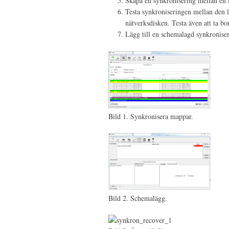
Skapa en synkronisering mellan en m
Testa synkroniseringen mellan den l
nätverksdisken. Testa även att ta bor
Lägg till en schemalagd synkroniser
Bild 1. Synkronisera mappar.
Bild 2. Schemalägg.