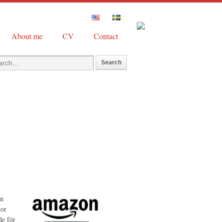
About me
CV
Contact
in
lor
de för