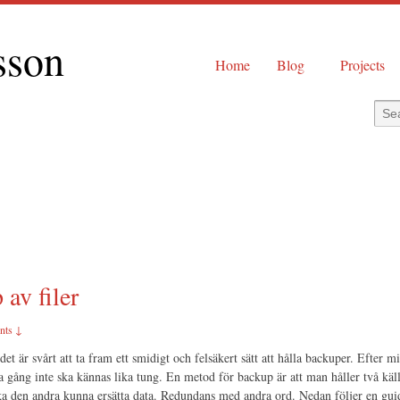
sson
Home
Blog
Projects
 av filer
nts ↓
t är svårt att ta fram ett smidigt och felsäkert sätt att hålla backuper. Efter m
sta gång inte ska kännas lika tung. En metod för backup är att man håller två käl
a den andra kunna ersätta data. Redundans med andra ord. Nedan följer en gui