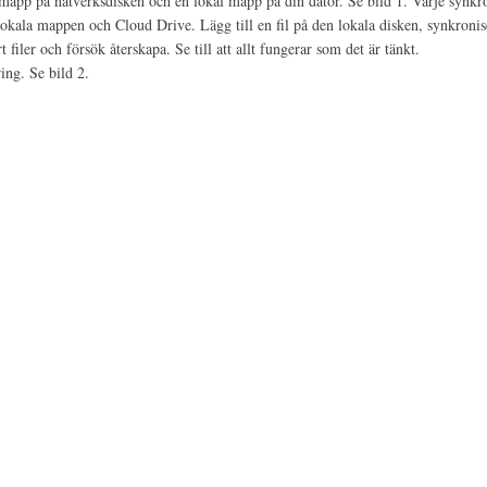
app på nätverksdisken och en lokal mapp på din dator. Se bild 1. Varje synkro
okala mappen och Cloud Drive. Lägg till en fil på den lokala disken, synkroni
t filer och försök återskapa. Se till att allt fungerar som det är tänkt.
ing. Se bild 2.