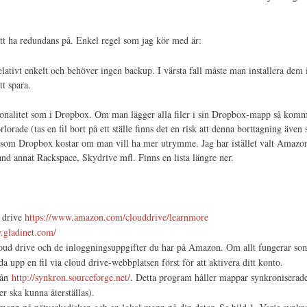
tt ha redundans på. Enkel regel som jag kör med är:
relativt enkelt och behöver ingen backup. I värsta fall måste man installera dem 
tt spara.
ionalitet som i Dropbox. Om man lägger alla filer i sin Dropbox-mapp så komme
lorade (tas en fil bort på ett ställe finns det en risk att denna borttagning även
et som Dropbox kostar om man vill ha mer utrymme. Jag har istället valt Amazon
nd annat Rackspace, Skydrive mfl. Finns en lista längre ner.
 drive
https://www.amazon.com/clouddrive/learnmore
.gladinet.com/
oud drive och de inloggningsuppgifter du har på Amazon. Om allt fungerar som 
 upp en fil via cloud drive-webbplatsen först för att aktivera ditt konto.
rån
http://synkron.sourceforge.net/
. Detta program håller mappar synkroniserade
er ska kunna återställas).