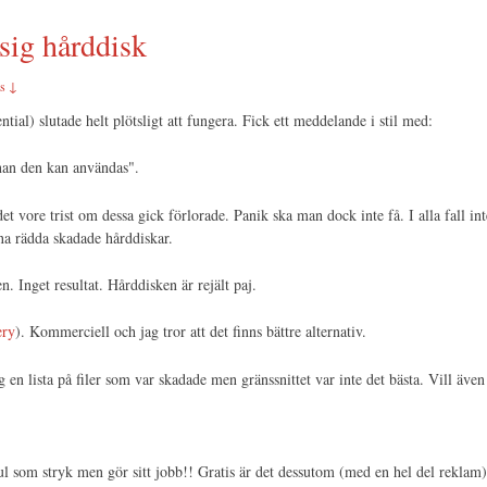
asig hårddisk
s ↓
l) slutade helt plötsligt att fungera. Fick ett meddelande i stil med:
nan den kan användas".
t vore trist om dessa gick förlorade. Panik ska man dock inte få. I alla fall in
na rädda skadade hårddiskar.
 Inget resultat. Hårddisken är rejält paj.
ery
). Kommerciell och jag tror att det finns bättre alternativ.
g en lista på filer som var skadade men gränssnittet var inte det bästa. Vill äve
ul som stryk men gör sitt jobb!! Gratis är det dessutom (med en hel del reklam)