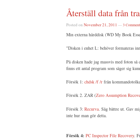
Återställ data från tr
Posted on
November 21, 2011
—
3 Comment
Min externa hårddisk (WD My Book Essentia
"Disken i enhet L: behöver formateras in
På disken hade jag massvis med foton så de
finns ett antal program som säger sig kun
Försök 1:
chdsk /f /r
från kommandotolken.
Försök 2. ZAR (
Zero Assumption Recov
Försök 3:
Recurva
. Såg bättre ut. Gav mi
inte hur man gör detta.
Försök 4:
PC Inspector File Recovery
. F