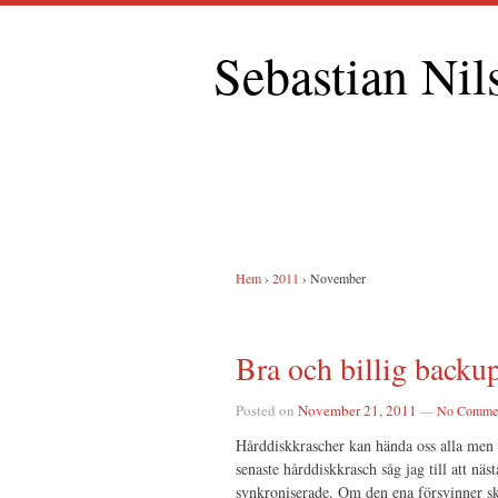
Sebastian Nil
Hem
›
2011
›
November
Bra och billig backup
Posted on
November 21, 2011
—
No Comme
Hårddiskkrascher kan hända oss alla men de
senaste hårddiskkrasch såg jag till att nä
synkroniserade. Om den ena försvinner sk