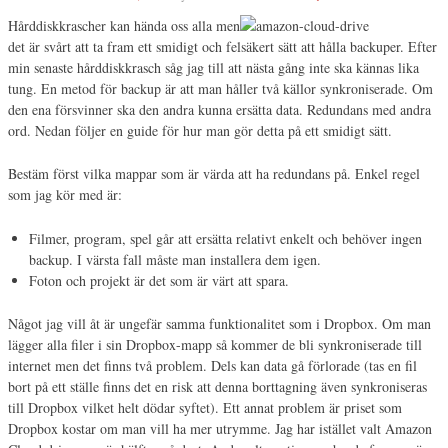
Hårddiskkrascher kan hända oss alla men
det är svårt att ta fram ett smidigt och felsäkert sätt att hålla backuper. Efter
min senaste hårddiskkrasch såg jag till att nästa gång inte ska kännas lika
tung. En metod för backup är att man håller två källor synkroniserade. Om
den ena försvinner ska den andra kunna ersätta data. Redundans med andra
ord. Nedan följer en guide för hur man gör detta på ett smidigt sätt.
Bestäm först vilka mappar som är värda att ha redundans på. Enkel regel
som jag kör med är:
Filmer, program, spel går att ersätta relativt enkelt och behöver ingen
backup. I värsta fall måste man installera dem igen.
Foton och projekt är det som är värt att spara.
Något jag vill åt är ungefär samma funktionalitet som i Dropbox. Om man
lägger alla filer i sin Dropbox-mapp så kommer de bli synkroniserade till
internet men det finns två problem. Dels kan data gå förlorade (tas en fil
bort på ett ställe finns det en risk att denna borttagning även synkroniseras
till Dropbox vilket helt dödar syftet). Ett annat problem är priset som
Dropbox kostar om man vill ha mer utrymme. Jag har istället valt Amazon