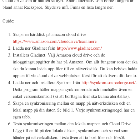
Cloud drive som är hälften så dyrt. Andra alternativ som borde fungera är
bland annat Rackspace, Skydrive mfl. Finns en lista längre ner.
Guide:
Skapa en hårddisk på amazon cloud drive
https://www.amazon.com/clouddrive/learnmore
Ladda ner Gladinet från
http://www.gladinet.com/
Installera Gladinet. Välj Amazon cloud drive och de
inloggningsuppgifter du har på Amazon. Om allt fungerar som det ska
ska du kunna ladda upp filer till en nätverksdisk. Du kan behöva ladda
upp en fil via cloud drive-webbplatsen först för att aktivera ditt konto.
Ladda ner och installera Synkron från
http://synkron.sourceforge.net/
.
Detta program håller mappar synkroniserade och innehåller även en
enkel versionskontroll (så att borttagna filer ska kunna återställas).
Skapa en synkronisering mellan en mapp på nätverksdisken och en
lokal mapp på din dator. Se bild 1. Varje synkroniseringsregel har en
egen tabb.
Testa synkroniseringen mellan den lokala mappen och Cloud Drive.
Lägg till en fil på den lokala disken, synkronisera och se vad som
händer på nätverksdisken. Testa även att ta bort filer och försök