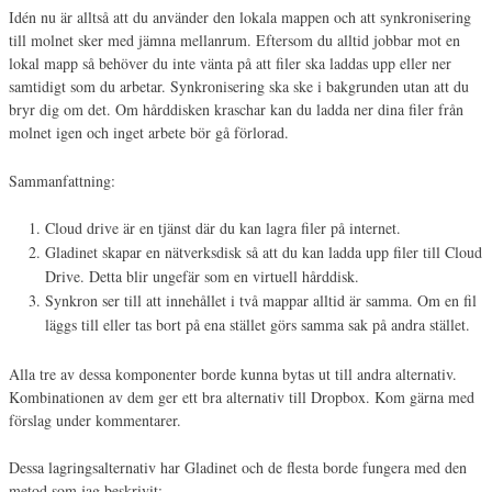
Idén nu är alltså att du använder den lokala mappen och att synkronisering
till molnet sker med jämna mellanrum. Eftersom du alltid jobbar mot en
lokal mapp så behöver du inte vänta på att filer ska laddas upp eller ner
samtidigt som du arbetar. Synkronisering ska ske i bakgrunden utan att du
bryr dig om det. Om hårddisken kraschar kan du ladda ner dina filer från
molnet igen och inget arbete bör gå förlorad.
Sammanfattning:
Cloud drive är en tjänst där du kan lagra filer på internet.
Gladinet skapar en nätverksdisk så att du kan ladda upp filer till Cloud
Drive. Detta blir ungefär som en virtuell hårddisk.
Synkron ser till att innehållet i två mappar alltid är samma. Om en fil
läggs till eller tas bort på ena stället görs samma sak på andra stället.
Alla tre av dessa komponenter borde kunna bytas ut till andra alternativ.
Kombinationen av dem ger ett bra alternativ till Dropbox. Kom gärna med
förslag under kommentarer.
Dessa lagringsalternativ har Gladinet och de flesta borde fungera med den
metod som jag beskrivit: