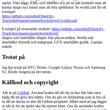
spelet. Däri läggs XML-och bildfiler och på så sätt kommer man att
kunna skapa nya banor utan att röra spelmotor. Se world.xml för ett
exempel:
https://github.com/sebnil/Sketchy-
Truck/blob/master/assets/levels/level1/world.xml
Exempel på resterande struktur:
https://github.com/sebnil/Sketchy-
Truck/tree/master/assets/levels/level1
shapes.xml innehåller shapes från physicseditor. World.xml
innehåller föremål och bakgrund. GFX innehåller grafik. Ganska
enkelt.
Testat på
Jag har testat på HTC Desire, Google Galaxy Nexus och Samsung
S2. Borde fungera på det mesta.
Källkod och copyright
Allt är på
GitHub
. Använd koden till det du tycker blir bäst men
hjälp till att göra den bättre. Om du gör en förändring som är bra så
se till att skicka in den till Github-projektet. Målet med att jag lägger
ut allt är för att spelet ska bli närmre klart. Om du använder koden