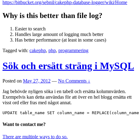
https://bitbucket.org/sebnil/cakephp-database-logger/wiki/Home
Why is this better than file log?
Easier to search
Handles large amount of logging much better
Has better performance (at least in some cases)
Tagged with:
cakephp
,
php
,
programmering
Sök och ersätt sträng i MySQL
Posted on
May 27, 2012
—
No Comments ↓
Jag behövde nyligen söka i en tabell och ersätta kolumnvärden.
Exempelvis kan detta användas för att över en hel blogg ersätta ett
visst ord eller fras med något annat.
UPDATE table_name SET column_name = REPLACE(column_name
Want to contact me?
There are multiple ways to do so.