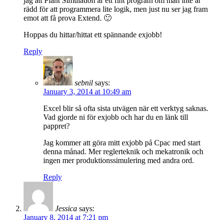
jag att Plant Simulation är ett fint program om man inte är
rädd för att programmera lite logik, men just nu ser jag fram
emot att få prova Extend. 🙂
Hoppas du hittar/hittat ett spännande exjobb!
Reply
sebnil
says:
January 3, 2014 at 10:49 am
Excel blir så ofta sista utvägen när ett verktyg saknas.
Vad gjorde ni för exjobb och har du en länk till
pappret?
Jag kommer att göra mitt exjobb på Cpac med start
denna månad. Mer reglerteknik och mekatronik och
ingen mer produktionssimulering med andra ord.
Reply
Jessica
says:
January 8, 2014 at 7:21 pm