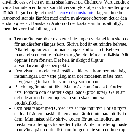
använde oss av i en av mina sista kurser på Chalmers. Vårt uppdrag
var att simulera en fabrik som tillverkar lyktstolpar och därefter göra
förbättringar i enlighet med
Theory of constraints
. Jag vet inte hur
Automod står sig jämfört med andra mjukvaror eftersom det är den
enda jag testat. Kanske är Automod det bästa som finns att tillgå,
men det vore i så fall tragiskt.
Temporära variabler existerar inte. Ingen variabel kan skapas
för att därefter slängas bort. Skriva kod är ett mindre helvete.
Alla fel rapporteras när man stänger kodfönstret. Behöver
man ändra en entity måste man göra det från en rull-lista. Allt
öppnas i nya fönster. Det hela är riktigt dåligt ur
användarvänlighetsperspektiv.
Den visuella modellen återställs alltid och kommer inte ihåg
inställningar. För varje gång man kör modellen måste man
navigera sig tillbaka till samma vy som innan.
Batchning är inte intuitivt. Man måste använda s.k. Order
lists, förstöra och därefter skapa loads (produkter). Galet att
det inte är med i i en mjukvara som ska simulera
produktflöden.
Och hela tänket med Order lists är inte intuitivt. För att flytta
en load från en maskin till en annan är det inte bara att flytta
dem. Man måste själv skriva koden för att kontrollera att
maskinen är ledig och därefter flytta. Är den inte ledig måste
man vänta på en order list som fungerar lite som en interrupt