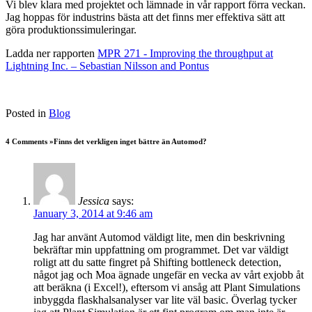
Vi blev klara med projektet och lämnade in vår rapport förra veckan.
Jag hoppas för industrins bästa att det finns mer effektiva sätt att
göra produktionssimuleringar.
Ladda ner rapporten
MPR 271 - Improving the throughput at
Lightning Inc. – Sebastian Nilsson and Pontus
Posted in
Blog
4 Comments »Finns det verkligen inget bättre än Automod?
Jessica
says:
January 3, 2014 at 9:46 am
Jag har använt Automod väldigt lite, men din beskrivning
bekräftar min uppfattning om programmet. Det var väldigt
roligt att du satte fingret på Shifting bottleneck detection,
något jag och Moa ägnade ungefär en vecka av vårt exjobb åt
att beräkna (i Excel!), eftersom vi ansåg att Plant Simulations
inbyggda flaskhalsanalyser var lite väl basic. Överlag tycker