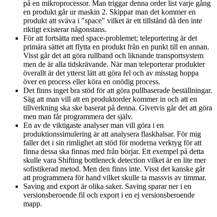
på en mikroprocessor. Man triggar denna order list varje gång
en produkt går ur maskin 2. Skippar man det kommer en
produkt att sväva i "space" vilket är ett tillstånd då den inte
riktigt existerar någonstans.
För att fortsätta med space-problemet; teleportering är det
primära sättet att flytta en produkt från en punkt till en annan.
Visst går det att göra rullband och liknande transportsystem
men de är alla tidskrävande. När man teleporterar produkter
överallt är det ytterst lätt att göra fel och av misstag hoppa
över en process eller köra en onödig process.
Det finns inget bra stöd för att göra pullbaserade beställningar.
Säg att man vill att en produktorder kommer in och att en
tillverkning ska ske baserat på denna. Givetvis går det att göra
men man får programmera det själv.
En av de viktigaste analyser man vill göra i en
produktionssimulering är att analysera flaskhalsar. För mig
faller det i sin rimlighet att stöd för moderna verktyg för att
finna dessa ska finnas med från börjar. Ett exempel på detta
skulle vara Shifting bottleneck detection vilket är en lite mer
sofistikerad metod. Men den finns inte. Visst det kanske går
att programmera för hand vilket skulle ta massvis av timmar.
Saving and export är olika saker. Saving sparar ner i en
versionsberoende fil och export i en ej versionsberoende
mapp.