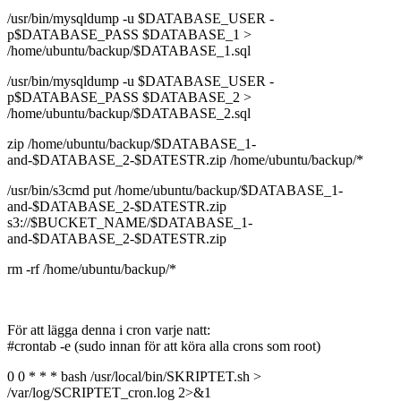
/usr/bin/mysqldump -u $DATABASE_USER -
p$DATABASE_PASS $DATABASE_1 >
/home/ubuntu/backup/$DATABASE_1.sql
/usr/bin/mysqldump -u $DATABASE_USER -
p$DATABASE_PASS $DATABASE_2 >
/home/ubuntu/backup/$DATABASE_2.sql
zip /home/ubuntu/backup/$DATABASE_1-
and-$DATABASE_2-$DATESTR.zip /home/ubuntu/backup/*
/usr/bin/s3cmd put /home/ubuntu/backup/$DATABASE_1-
and-$DATABASE_2-$DATESTR.zip
s3://$BUCKET_NAME/$DATABASE_1-
and-$DATABASE_2-$DATESTR.zip
rm -rf /home/ubuntu/backup/*
För att lägga denna i cron varje natt:
#crontab -e (sudo innan för att köra alla crons som root)
0 0 * * * bash /usr/local/bin/SKRIPTET.sh >
/var/log/SCRIPTET_cron.log 2>&1