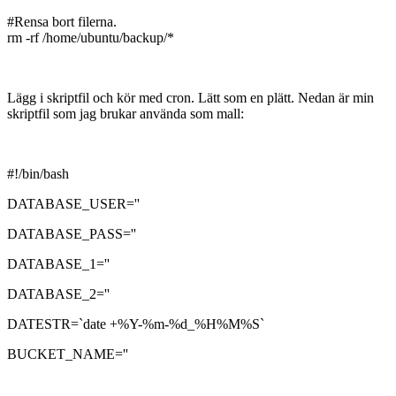
#Rensa bort filerna.
rm -rf /home/ubuntu/backup/*
Lägg i skriptfil och kör med cron. Lätt som en plätt. Nedan är min
skriptfil som jag brukar använda som mall:
#!/bin/bash
DATABASE_USER=''
DATABASE_PASS=''
DATABASE_1=''
DATABASE_2=''
DATESTR=`date +%Y-%m-%d_%H%M%S`
BUCKET_NAME=''