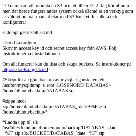
Till dem som vill mounta en S3 bcuket till en EC2. Jag kör ubuntu
men det borde fungera andra system också s3cmd är ett verktyg som
är väldigt bra när man arbetar med S3 Bucket. Installera och
konfigurera:
sudo apt-get install s3cmd
s3cmd --configure
Skriv in access key id och secret access key från AWS. Följ
instruktionerna i installationen.
Om allt fungerar kan du lista och skapa buckets. Se instruktioner på
http://s3tools.org/s3cmd
#Skript för att göra backup av mysql är ganska enkelt:
/usr/bin/mysqldump -u root -LÖSENORD' DATABAS>
/home/ubuntu/backup/DATABAS.sql
#zippa med:
zip /home/ubuntu/backup/DATABAS_`date +%F`.zip
/home/ubuntu/backup/*
#Ladda upp till s3:
/usr/bin/s3cmd put /home/ubuntu/backup/DATABAS_`date
+%F`.zip s3://BUCKET/DATABAS_`date +%F`.zip