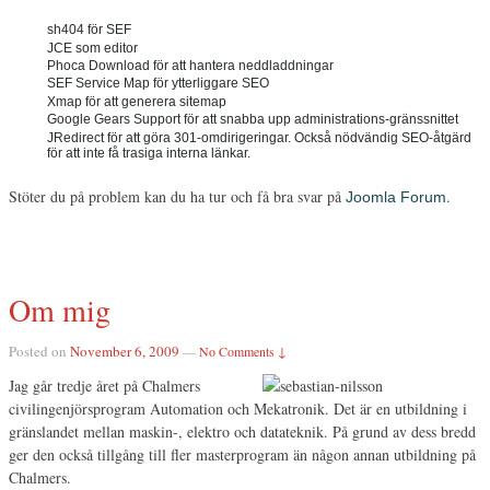
sh404 för SEF
JCE som editor
Phoca Download för att hantera neddladdningar
SEF Service Map för ytterliggare SEO
Xmap för att generera sitemap
Google Gears Support för att snabba upp administrations-gränssnittet
JRedirect för att göra 301-omdirigeringar. Också nödvändig SEO-åtgärd
för att inte få trasiga interna länkar.
Stöter du på problem kan du ha tur och få bra svar på
.
Joomla Forum
Om mig
Posted on
November 6, 2009
—
No Comments ↓
Jag går tredje året på Chalmers
civilingenjörsprogram Automation och Mekatronik. Det är en utbildning i
gränslandet mellan maskin-, elektro och datateknik. På grund av dess bredd
ger den också tillgång till fler masterprogram än någon annan utbildning på
Chalmers.