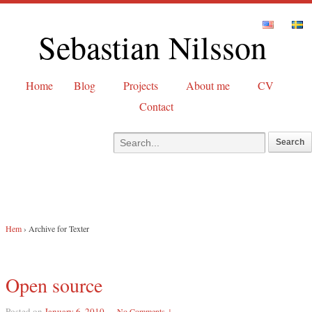
Sebastian Nilsson
Home
Blog
Projects
About me
CV
Contact
Hem
›
Archive for Texter
Open source
Posted on
January 6, 2010
—
No Comments ↓