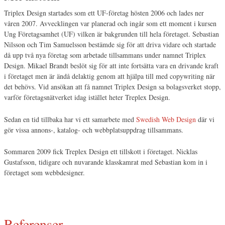
Triplex Design startades som ett UF-företag hösten 2006 och lades ner
våren 2007. Avvecklingen var planerad och ingår som ett moment i kursen
Ung Företagsamhet (UF) vilken är bakgrunden till hela företaget. Sebastian
Nilsson och Tim Samuelsson bestämde sig för att driva vidare och startade
då upp två nya företag som arbetade tillsammans under namnet Triplex
Design. Mikael Brandt beslöt sig för att inte fortsätta vara en drivande kraft
i företaget men är ändå delaktig genom att hjälpa till med copywriting när
det behövs. Vid ansökan att få namnet Triplex Design sa bolagsverket stopp,
varför företagsnätverket idag istället heter Treplex Design.
Sedan en tid tillbaka har vi ett samarbete med
Swedish Web Design
där vi
gör vissa annons-, katalog- och webbplatsuppdrag tillsammans.
Sommaren 2009 fick Treplex Design ett tillskott i företaget. Nicklas
Gustafsson, tidigare och nuvarande klasskamrat med Sebastian kom in i
företaget som webbdesigner.
Referenser