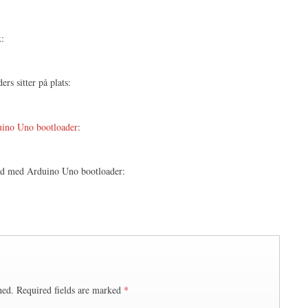
x:
rs sitter på plats:
uino Uno bootloader
:
d med Arduino Uno bootloader:
hed.
Required fields are marked
*