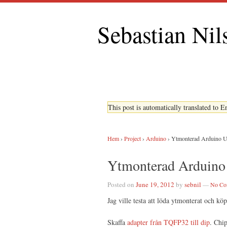
Sebastian Nil
This post is automatically translated to 
Hem
›
Project
›
Arduino
›
Ytmonterad Arduino 
Ytmonterad Arduino
Posted on
June 19, 2012
by
sebnil
—
No Co
Jag ville testa att löda ytmonterat och kö
Skaffa
adapter från TQFP32 till dip
. Chip