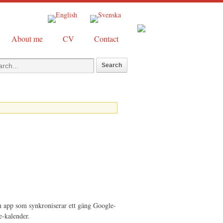
About me
CV
Contact
en app som synkroniserar ett gäng Google-
e-kalender.