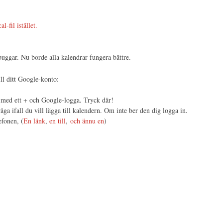
-fil istället.
buggar. Nu borde alla kalendrar fungera bättre.
ill ditt Google-konto:
p med ett + och Google-logga. Tryck där!
a ifall du vill lägga till kalendern. Om inte ber den dig logga in.
fonen, (
En länk
,
en till
,
och ännu en
)