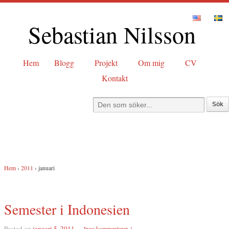
Sebastian Nilsson
Hem
Blogg
Projekt
Om mig
CV
Kontakt
Hem
›
2011
›
januari
Semester i Indonesien
Posted on
januari 5, 2011
—
Inga kommentarer ↓