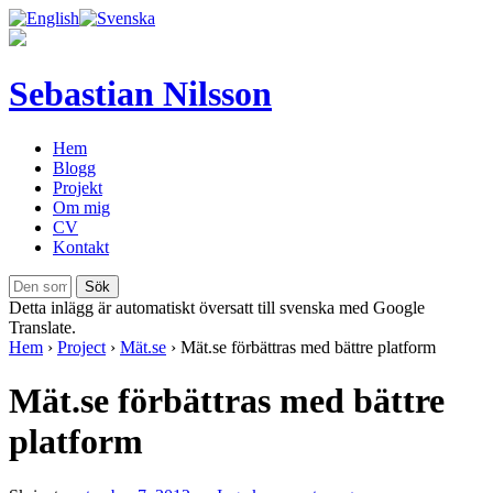
Sebastian Nilsson
Hem
Blogg
Projekt
Om mig
CV
Kontakt
Detta inlägg är automatiskt översatt till svenska med Google
Translate.
Hem
›
Project
›
Mät.se
›
Mät.se förbättras med bättre platform
Mät.se förbättras med bättre
platform