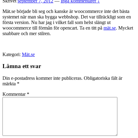
Skrivet
september 7, 2012
—
Inga kommentarer ↓
Mät.se började bli seg och kanske är woocommerce inte det bästa
systemet när man ska bygga webbshop. Det var tillräckligt som en
första version. Nu har jag i vilket fall som helst slängt ut
woocommerce till förmån för opencart. Ta en titt på
mät.se
. Mycket
snabbare och mer stilren.
Kategori:
Mät.se
Lämna ett svar
Din e-postadress kommer inte publiceras.
Obligatoriska fält är
märkta
*
Kommentar
*