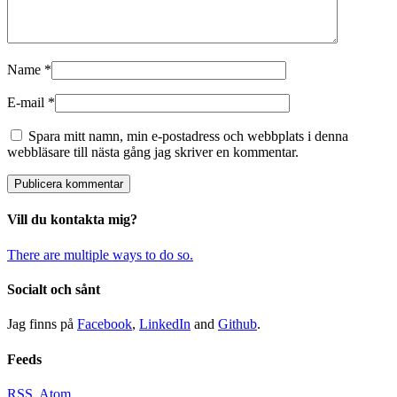
Name
*
E-mail
*
Spara mitt namn, min e-postadress och webbplats i denna
webbläsare till nästa gång jag skriver en kommentar.
Vill du kontakta mig?
There are multiple ways to do so.
Socialt och sånt
Jag finns på
Facebook
,
LinkedIn
and
Github
.
Feeds
RSS
,
Atom