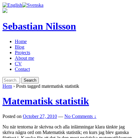
Sebastian Nilsson
Home
Blog
Projects
About me
CV
Contact
Hem
›
Posts tagged matematisk statistik
Matematisk statistik
Posted on
October 27, 2010
—
No Comments ↓
Nu när tentorna är skrivna och alla inlämningar klara tänkte jag
skriva några ord om Matematisk statistik; en kurs jag blev ganska
förtjust i. Kanske för att det är den mest praktiska matematikkursen