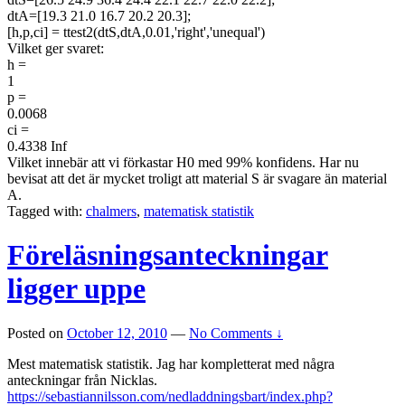
dtA=[19.3 21.0 16.7 20.2 20.3];
[h,p,ci] = ttest2(dtS,dtA,0.01,'right','unequal')
Vilket ger svaret:
h =
1
p =
0.0068
ci =
0.4338 Inf
Vilket innebär att vi förkastar H0 med 99% konfidens. Har nu
bevisat att det är mycket troligt att material S är svagare än material
A.
Tagged with:
chalmers
,
matematisk statistik
Föreläsningsanteckningar
ligger uppe
Posted on
October 12, 2010
—
No Comments ↓
Mest matematisk statistik. Jag har kompletterat med några
anteckningar från Nicklas.
https://sebastiannilsson.com/nedladdningsbart/index.php?