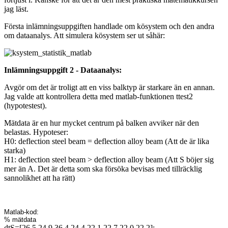
jag läst.
Första inlämningsuppgiften handlade om kösystem och den andra
om dataanalys. Att simulera kösystem ser ut såhär:
Inlämningsuppgift 2 - Dataanalys:
Avgör om det är troligt att en viss balktyp är starkare än en annan.
Jag valde att kontrollera detta med matlab-funktionen ttest2
(hypotestest).
Mätdata är en hur mycket centrum på balken avviker när den
belastas. Hypoteser:
H0: deflection steel beam = deflection alloy beam (Att de är lika
starka)
H1: deflection steel beam > deflection alloy beam (Att S böjer sig
mer än A. Det är detta som ska försöka bevisas med tillräcklig
sannolikhet att ha rätt)
Matlab-kod:
% mätdata
dtS=[26.5 24.9 36.4 24.4 22.1 22.7 22.0 22.2];