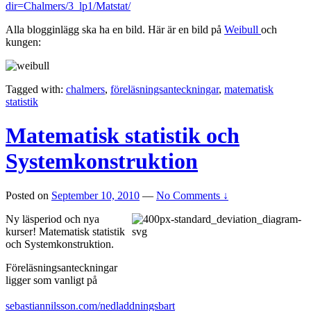
dir=Chalmers/3_lp1/Matstat/
Alla blogginlägg ska ha en bild. Här är en bild på
Weibull
och
kungen:
Tagged with:
chalmers
,
föreläsningsanteckningar
,
matematisk
statistik
Matematisk statistik och
Systemkonstruktion
Posted on
September 10, 2010
—
No Comments ↓
Ny läsperiod och nya
kurser! Matematisk statistik
och Systemkonstruktion.
Föreläsningsanteckningar
ligger som vanligt på
sebastiannilsson.com/nedladdningsbart