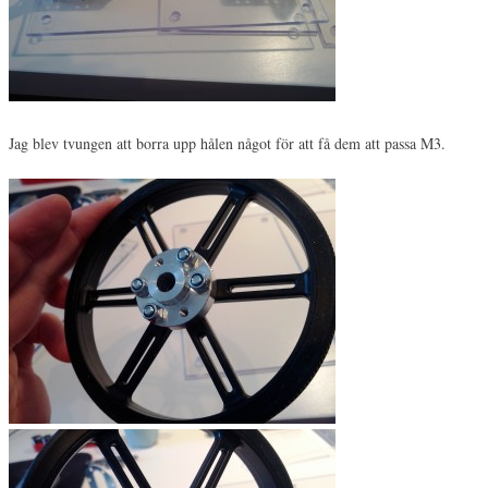
Jag blev tvungen att borra upp hålen något för att få dem att passa M3.