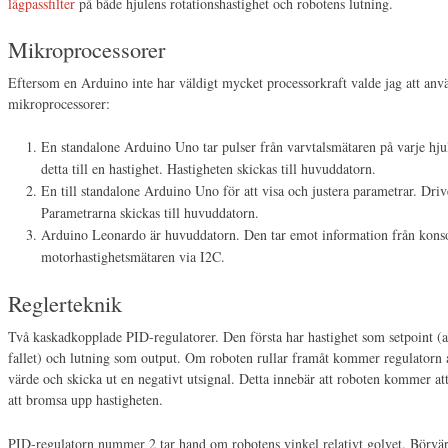
lågpassfilter
på både hjulens rotationshastighet och robotens lutning.
Mikroprocessorer
Eftersom en Arduino inte har väldigt mycket processorkraft valde jag att anvä
mikroprocessorer:
En standalone Arduino Uno tar pulser från varvtalsmätaren på varje hj
detta till en hastighet. Hastigheten skickas till huvuddatorn.
En till standalone Arduino Uno för att visa och justera parametrar. Driv
Parametrarna skickas till huvuddatorn.
Arduino Leonardo är huvuddatorn. Den tar emot information från kons
motorhastighetsmätaren via I2C.
Reglerteknik
Två kaskadkopplade PID-regulatorer. Den första har hastighet som setpoint (al
fallet) och lutning som output. Om roboten rullar framåt kommer regulatorn att
värde och skicka ut en negativt utsignal. Detta innebär att roboten kommer att 
att bromsa upp hastigheten.
PID-regulatorn nummer 2 tar hand om robotens vinkel relativt golvet. Börvärd