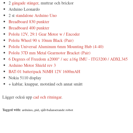
2
gängade stänger
, muttrar och brickor
Arduino Leonardo
2 st
standalone Arduino Uno
Breadboard 830 punkter
Breadboard 400 punkter
Pololu 12V, 29:1 Gear Motor w / Encoder
Pololu Wheel 90 x 10mm Black (Pair)
Pololu Universal Aluminum 6mm Mounting Hub (4-40)
Pololu 37D mm Metal Gearmotor Bracket (Pair)
6 Degrees of Freedom ±2000° / sec ±16g IMU - ITG3200 / ADXL345
Arduino Motor Shield rev 3
BAT-01 batteripack NiMH 12V 1600mAH
Nokia 5110 display
+ kablar, knappar, motstånd och annat smått
Lägger också upp
cad och ritningar
.
Tagged with:
arduino
,
pid
,
självbalanserande robot