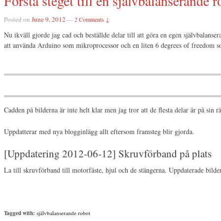
Första steget till en självbalanserande r
Posted on
June 9, 2012
—
2 Comments ↓
Nu ikväll gjorde jag cad och beställde delar till att göra en egen självbalan
att använda Arduino som mikroprocessor och en liten 6 degrees of freedom so
Cadden på bilderna är inte helt klar men jag tror att de flesta delar är på sin rä
Uppdatterar med nya blogginlägg allt eftersom framsteg blir gjorda.
[Uppdatering 2012-06-12] Skruvförband på plats
La till skruvförband till motorfäste, hjul och de stängerna. Uppdaterade bilde
Tagged with:
självbalanserande robot