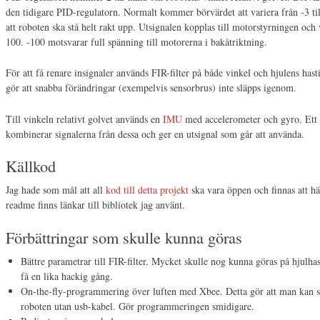
den tidigare PID-regulatorn. Normalt kommer börvärdet att variera från -3 ti
att roboten ska stå helt rakt upp. Utsignalen kopplas till motorstyrningen och v
100. -100 motsvarar full spänning till motorerna i bakåtriktning.
För att få renare insignaler används FIR-filter på både vinkel och hjulens hast
gör att snabba förändringar (exempelvis sensorbrus) inte släpps igenom.
Till vinkeln relativt golvet används en
IMU
med accelerometer och gyro. Ett 
kombinerar signalerna från dessa och ger en utsignal som går att använda.
Källkod
Jag hade som mål att all
kod till detta projekt
ska vara öppen och finnas att hä
readme finns länkar till bibliotek jag använt.
Förbättringar som skulle kunna göras
Bättre parametrar till FIR-filter. Mycket skulle nog kunna göras på hjulhast
få en lika hackig gång.
On-the-fly-programmering över luften med Xbee. Detta gör att man kan sk
roboten utan usb-kabel. Gör programmeringen smidigare.