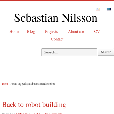
Sebastian Nilsson
Home
Blog
Projects
About me
CV
Contact
Hem
›
Posts tagged självbalanserande robot
Back to robot building
Posted on
October 27, 2013
—
No Comments ↓